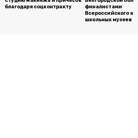
студию макияжа и причёсок
Белгородской обла
благодаря соцконтракту
финалистами
Всероссийского ко
школьных музеев