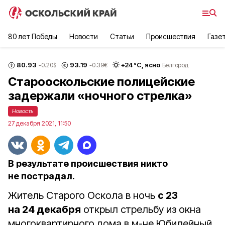
80 лет Победы
Новости
Статьи
Происшествия
Газе
80.93
93.19
+
24
°С,
ясно
-0.20
$
-0.39
€
Белгород
Старооскольские полицейские
задержали «ночного стрелка»
Новость
27 декабря 2021, 11:50
В результате происшествия никто
не пострадал.
Житель Старого Оскола в ночь
с 23
на 24 декабря
открыл стрельбу из окна
многоквартирного дома в м-не Юбилейный.