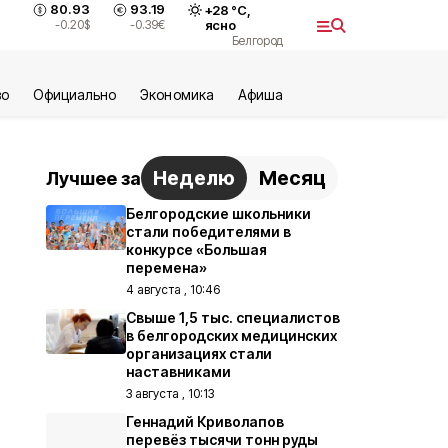
80.93
93.19
+
28
°С,
-0.20
$
-0.39
€
ясно
Белгород
во
Официально
Экономика
Aфиша
Неделю
Месяц
Лучшее за
Белгородские школьники
стали победителями в
конкурсе «Большая
перемена»
4 августа , 10:46
Свыше 1,5 тыс. специалистов
в белгородских медицинских
организациях стали
наставниками
3 августа , 10:13
Геннадий Криволапов
перевёз тысячи тонн руды