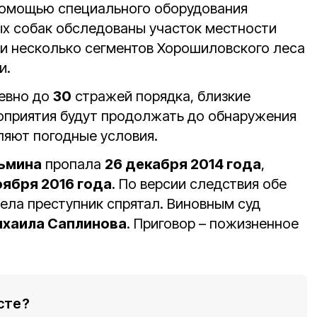
помощью специального оборудования
х собак обследованы участок местности
 и несколько сегментов Хорошиловского леса
и.
невно до
30
стражей порядка, близкие
оприятия будут продолжать до обнаружения
ляют погодные условия.
зьмина
пропала
26 декабря 2014 года
,
оября 2016 года
. По версии следствия обе
тела преступник спрятал. Виновным суд
хаила Саплинова
. Приговор – пожизненное
сте?