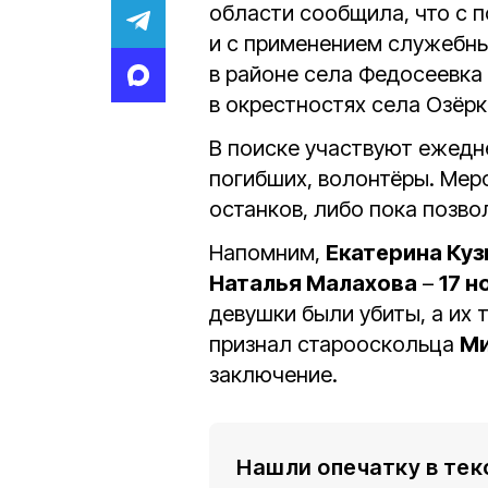
области сообщила, что с 
и с применением служебны
в районе села Федосеевка
в окрестностях села Озёрк
В поиске участвуют ежед
погибших, волонтёры. Мер
останков, либо пока позво
Напомним,
Екатерина Ку
Наталья Малахова
–
17 н
девушки были убиты, а их 
признал старооскольца
Ми
заключение.
Нашли опечатку в тек