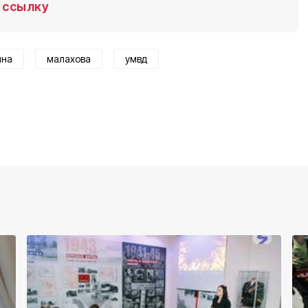
ссылку
ина
малахова
умвд