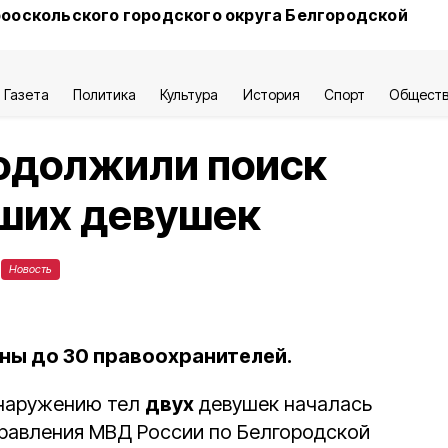
ооскольского городского округа Белгородской
Газета
Политика
Культура
История
Спорт
Общест
одолжили поиск
вших девушек
Новость
ны до 30 правоохранителей.
бнаружению тел
двух
девушек началась
правления МВД России по Белгородской