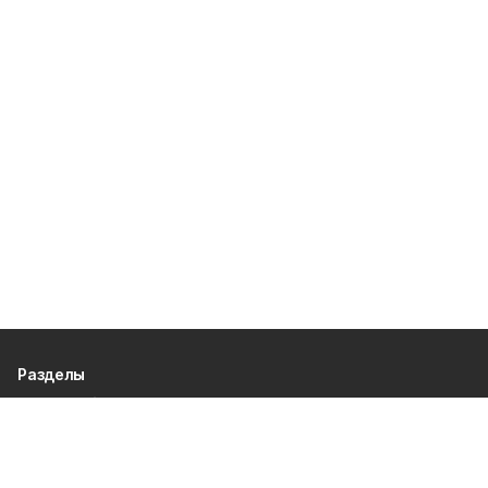
Разделы
80 лет Победы
Новости
Статьи