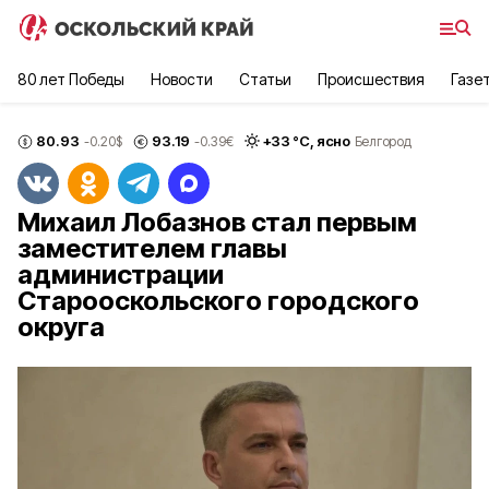
80 лет Победы
Новости
Статьи
Происшествия
Газе
80.93
93.19
+
33
°С,
ясно
-0.20
$
-0.39
€
Белгород
Михаил Лобазнов стал первым
заместителем главы
администрации
Старооскольского городского
округа