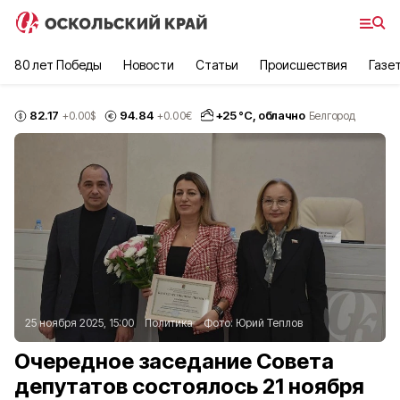
80 лет Победы
Новости
Статьи
Происшествия
Газе
82.17
94.84
+
25
°С,
облачно
+0.00
$
+0.00
€
Белгород
25 ноября 2025, 15:00
Политика
Фото:
Юрий Теплов
Очередное заседание Совета
депутатов состоялось 21 ноября