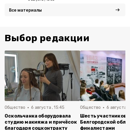
Все материалы
Выбор редакции
Общество
6 августа , 15:45
Общество
6 августа ,
Оскольчанка оборудовала
Шесть участников 
студию макияжа и причёсок
Белгородской обла
благодаря соцконтракту
финалистами