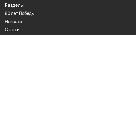
Разделы
80 лет Победы
Новости
Статьи
Происшествия
Газета
Политика
Культура
История
Спорт
Общество
Официальное опубликование
Экономика
Лица героев
О проекте
Об издании