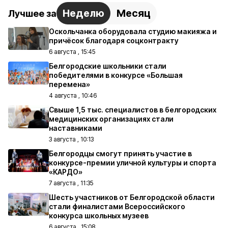
Неделю
Месяц
Лучшее за
Оскольчанка оборудовала студию макияжа и
причёсок благодаря соцконтракту
6 августа , 15:45
Белгородские школьники стали
победителями в конкурсе «Большая
перемена»
4 августа , 10:46
Свыше 1,5 тыс. специалистов в белгородских
медицинских организациях стали
наставниками
3 августа , 10:13
Белгородцы смогут принять участие в
конкурсе-премии уличной культуры и спорта
«КАРДО»
7 августа , 11:35
Шесть участников от Белгородской области
стали финалистами Всероссийского
конкурса школьных музеев
6 августа , 15:08