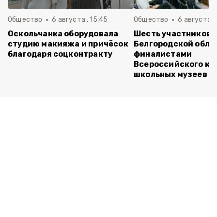
Общество
6 августа , 15:45
Общество
6 августа ,
Оскольчанка оборудовала
Шесть участников 
студию макияжа и причёсок
Белгородской обла
благодаря соцконтракту
финалистами
Всероссийского ко
школьных музеев