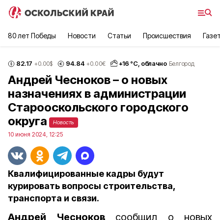
80 лет Победы
Новости
Статьи
Происшествия
Газе
82.17
94.84
+
16
°С,
облачно
+0.00
$
+0.00
€
Белгород
Андрей Чесноков – о новых
назначениях в администрации
Старооскольского городского
округа
Новость
10 июня 2024, 12:25
Квалифицированные кадры будут
курировать вопросы строительства,
транспорта и связи.
Андрей Чесноков
сообщил о новых