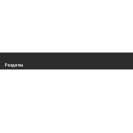
Разделы
80 лет Победы
Новости
Статьи
Происшествия
Газета
Политика
Культура
История