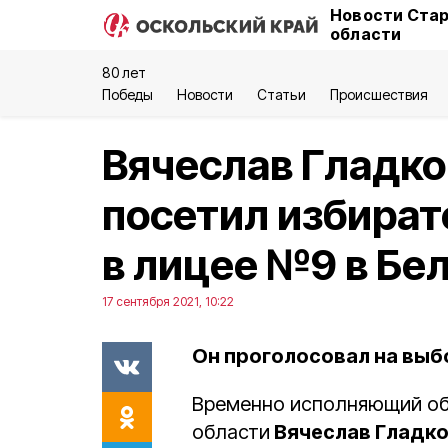
Новости Стар
области
80 лет
Победы
Новости
Статьи
Происшествия
Вячеслав Гладко
посетил избират
в лицее №9 в Бе
17 сентября 2021, 10:22
Он проголосовал на выб
Временно исполняющий об
области
Вячеслав Гладк