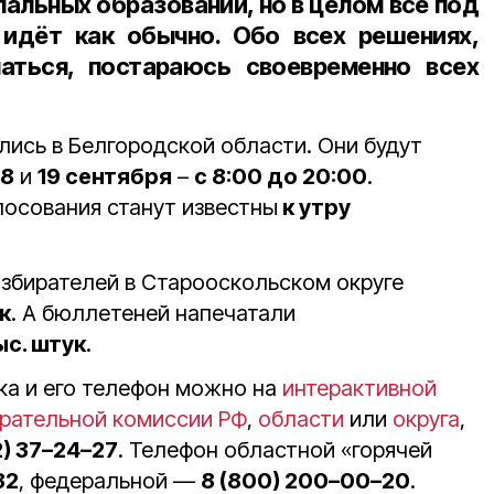
альных образований, но в целом всё под
 идёт как обычно. Обо всех решениях,
аться, постараюсь своевременно всех
лись в Белгородской области. Они будут
18
и
19 сентября
–
с 8:00 до 20:00
.
лосования станут известны
к утру
избирателей в Старооскольском округе
к
. А бюллетеней напечатали
ыс. штук
.
ка и его телефон можно на
интерактивной
рательной комиссии РФ
,
области
или
округа
,
2) 37–24–27
. Телефон областной «горячей
32
, федеральной —
8 (800) 200–00–20
.