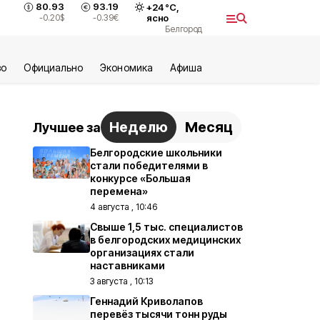
80.93
93.19
+
24
°С,
-0.20
$
-0.39
€
ясно
Белгород
во
Официально
Экономика
Aфиша
Неделю
Месяц
Лучшее за
Белгородские школьники
стали победителями в
конкурсе «Большая
перемена»
4 августа , 10:46
Свыше 1,5 тыс. специалистов
в белгородских медицинских
организациях стали
наставниками
3 августа , 10:13
Геннадий Криволапов
перевёз тысячи тонн руды