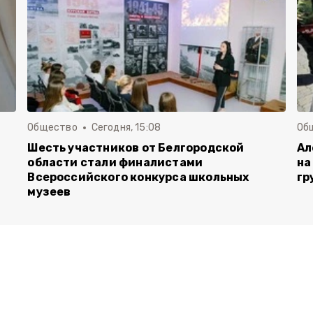
Общество
Сегодня, 15:08
Об
Шесть участников от Белгородской
Ал
области стали финалистами
на
Всероссийского конкурса школьных
гр
музеев