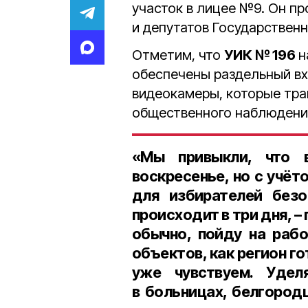
участок в лицее №9. Он пр
и депутатов Государствен
Отметим, что
УИК № 196
н
обеспечены раздельный вх
видеокамеры, которые тр
общественного наблюдени
«Мы привыкли, что 
воскресенье, но с учё
для избирателей безо
происходит в
три дня
, 
обычно, пойду на рабо
объектов, как регион г
уже чувствуем. Уде
в больницах, белгород