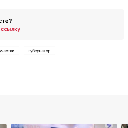
сте?
ссылку
участки
губернатор