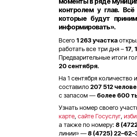
моменты в ряде муницип
контролем у глав. Всё
которые будут приним
информировать».
Всего
1 263 участка
откры
работать все три дня –
17
,
Предварительные итоги го
20 сентября.
На 1 сентября количество 
составило
207 512 челове
с запасом —
более 600 т
Узнать номер своего участ
карте
,
сайте Госуслуг
,
изби
а также по номеру:
8 (472
линии» —
8 (4725) 22–62–