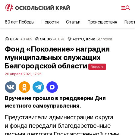
80 лет Победы
Новости
Статьи
Происшествия
Газе
81.41
94.06
+
21
°С,
ясно
+0.48
$
+0.87
€
Белгород
Фонд «Поколение» наградил
муниципальных служащих
Белгородской области
Новость
20 апреля 2021, 17:25
Вручение прошло в преддверии Дня
местного самоуправления.
Представители администрации округа
и фонда передали благодарственные
письма депутата Государственной думы