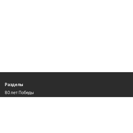
Разделы
80 лет Победы
Новости
Статьи
Происшествия
Газета
Политика