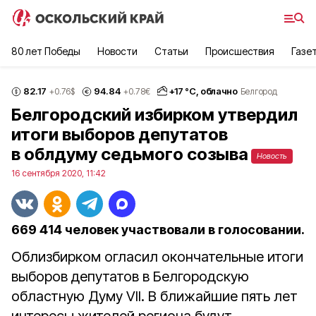
80 лет Победы
Новости
Статьи
Происшествия
Газе
82.17
94.84
+
17
°С,
облачно
+0.76
$
+0.78
€
Белгород
Белгородский избирком утвердил
итоги выборов депутатов
в облдуму седьмого созыва
Новость
16 сентября 2020, 11:42
669 414 человек участвовали в голосовании.
Облизбирком огласил окончательные итоги
выборов депутатов в Белгородскую
областную Думу VII. В ближайшие пять лет