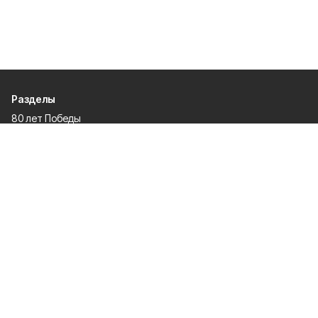
Разделы
80 лет Победы
Новости
Статьи
Происшествия
Газета
Политика
Культура
История
Спорт
Общество
Официальное опубликование