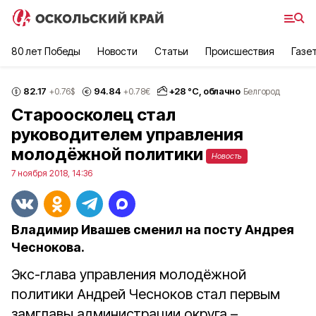
80 лет Победы
Новости
Статьи
Происшествия
Газе
82.17
94.84
+
28
°С,
облачно
+0.76
$
+0.78
€
Белгород
Староосколец стал
руководителем управления
молодёжной политики
Новость
7 ноября 2018, 14:36
Владимир Ивашев сменил на посту Андрея
Чеснокова.
Экс-глава управления молодёжной
политики Андрей Чесноков стал первым
замглавы администрации округа –