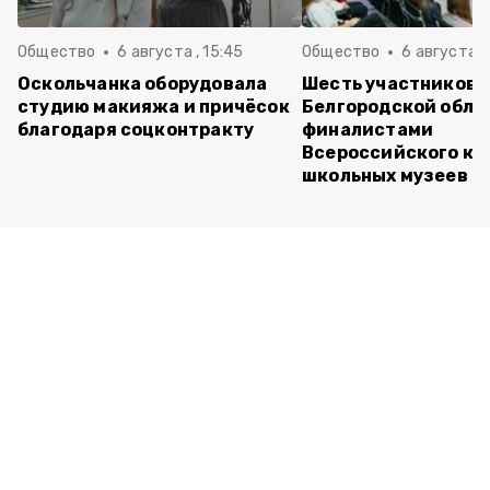
Общество
6 августа , 15:45
Общество
6 августа ,
Оскольчанка оборудовала
Шесть участников 
студию макияжа и причёсок
Белгородской обла
благодаря соцконтракту
финалистами
Всероссийского ко
школьных музеев