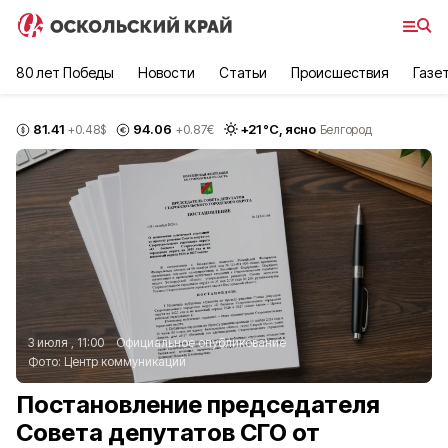
80 лет Победы
Новости
Статьи
Происшествия
Газе
81.41
94.06
+
21
°С,
ясно
+0.48
$
+0.87
€
Белгород
3 июля , 11:00
Официальное опубликование
Фото:
Центр коммуникаций
Постановление председателя
Совета депутатов СГО от