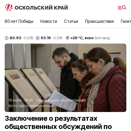
80 лет Победы
Новости
Статьи
Происшествия
Газе
80.93
93.19
+
26
°С,
ясно
-0.20
$
-0.39
€
Белгород
18 июня , 16:45
Официальное опубликование
Фото:
Центр коммуникаций
Заключение о результатах
общественных обсуждений по