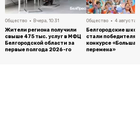
Общество
Вчера, 10:31
Общество
4 августа ,
Жители региона получили
Белгородские шко
свыше 475 тыс. услуг в МФЦ
стали победителям
Белгородской области за
конкурсе «Большая
первые полгода 2026-го
перемена»