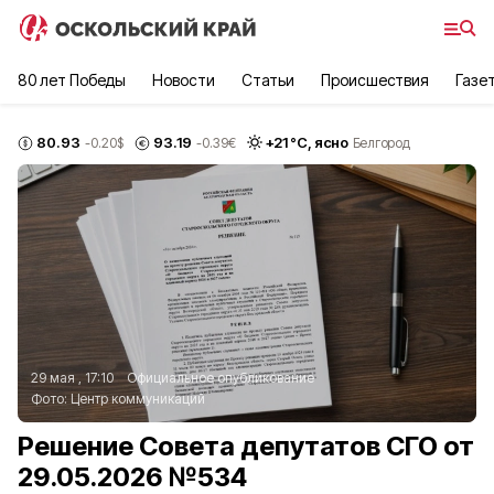
80 лет Победы
Новости
Статьи
Происшествия
Газе
80.93
93.19
+
21
°С,
ясно
-0.20
$
-0.39
€
Белгород
29 мая , 17:10
Официальное опубликование
Фото:
Центр коммуникаций
Решение Совета депутатов СГО от
29.05.2026 №534