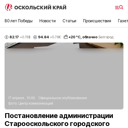
80 лет Победы
Новости
Статьи
Происшествия
Газе
82.17
94.84
+
20
°С,
облачно
+0.76
$
+0.78
€
Белгород
17 апреля , 10:00
Официальное опубликование
Фото:
Центр коммуникаций
Постановление администрации
Старооскольского городского