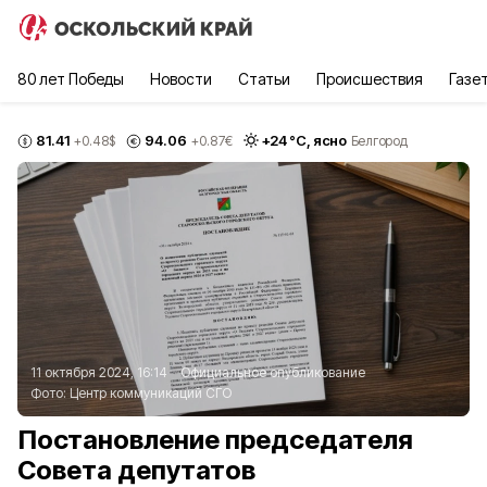
80 лет Победы
Новости
Статьи
Происшествия
Газе
81.41
94.06
+
24
°С,
ясно
+0.48
$
+0.87
€
Белгород
11 октября 2024, 16:14
Официальное опубликование
Фото:
Центр коммуникаций СГО
Постановление председателя
Совета депутатов