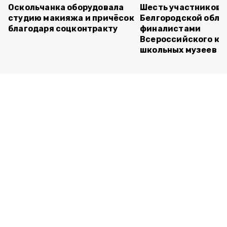
Оскольчанка оборудовала
Шесть участников 
студию макияжа и причёсок
Белгородской обла
благодаря соцконтракту
финалистами
Всероссийского ко
школьных музеев