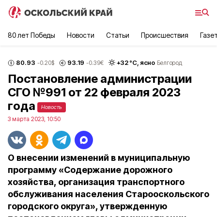
80 лет Победы
Новости
Статьи
Происшествия
Газе
80.93
93.19
+
32
°С,
ясно
-0.20
$
-0.39
€
Белгород
Постановление администрации
СГО №991 от 22 февраля 2023
года
Новость
3 марта 2023, 10:50
О внесении изменений в муниципальную
программу «Содержание дорожного
хозяйства, организация транспортного
обслуживания населения Старооскольского
городского округа», утвержденную