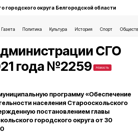
о городского округа Белгородской области
Газета
Политика
Культура
История
Спорт
Общест
администрации СГО
021 года №2259
Новость
 муниципальную программу «Обеспечение
тельности населения Старооскольского
вержденную постановлением главы
ольского городского округа от 30
70