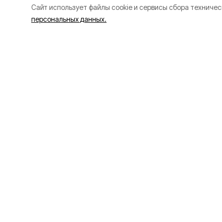
Cайт использует файлы cookie и сервисы сбора техничес
персональных данных.
В октябре они поедут на
состоятся итоговые исп
Российское общество 
Всероссийского конкур
участников от Белгородс
СОШ с. Орлик, МОУ СОШ №
ОГБОУ «Мелиховская СОШ»
В октябре они поедут на 
итоговые испытания. И
экспозиции перед эксперт
важных экспонатах и мето
По итогам события опр