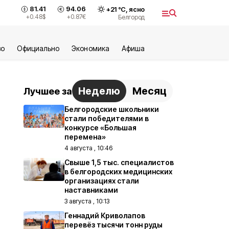
81.41
94.06
+
21
°С,
ясно
+0.48
$
+0.87
€
Белгород
во
Официально
Экономика
Aфиша
Неделю
Месяц
Лучшее за
Белгородские школьники
стали победителями в
конкурсе «Большая
перемена»
4 августа , 10:46
Свыше 1,5 тыс. специалистов
в белгородских медицинских
организациях стали
наставниками
3 августа , 10:13
Геннадий Криволапов
перевёз тысячи тонн руды