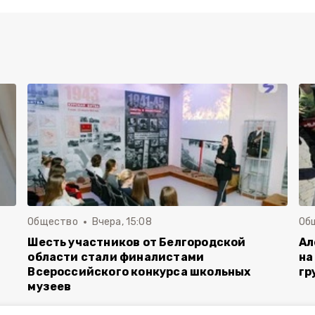
Общество
Вчера, 15:08
Об
Шесть участников от Белгородской
Ал
области стали финалистами
на
Всероссийского конкурса школьных
гр
музеев