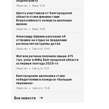
соцконтракту
стали наст
Общество
Вчера, 15:45
Общество
3 
Шесть участников от Белгородской
Геннадий К
области стали финалистами
тонн руды 
Всероссийского конкурса школьных
Общество
2 
музеев
Александр 
Общество
Вчера, 15:08
областную 
Александр Шуваев рассказал об
Общество
1 
отправке на отдых за пределами
региона пятой группы детей
Правоохран
области на
Общество
5 августа , 16:44
за съёмку 
Жители региона получили свыше 475
Общество
31
тыс. услуг в МФЦ Белгородской области
за первые полгода 2026-го
Михаил Лоба
заседании 
Общество
5 августа , 10:31
организаци
Белгородские школьники стали
Общество
31
победителями в конкурсе «Большая
перемена»
Общество
4 августа , 10:46
Все новости