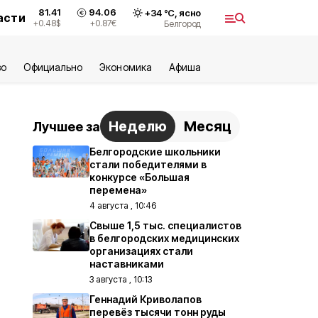
81.41
94.06
+
34
°С,
ясно
асти
+0.48
$
+0.87
€
Белгород
во
Официально
Экономика
Aфиша
Неделю
Месяц
Лучшее за
Белгородские школьники
стали победителями в
конкурсе «Большая
перемена»
4 августа , 10:46
Свыше 1,5 тыс. специалистов
в белгородских медицинских
организациях стали
наставниками
3 августа , 10:13
Геннадий Криволапов
перевёз тысячи тонн руды