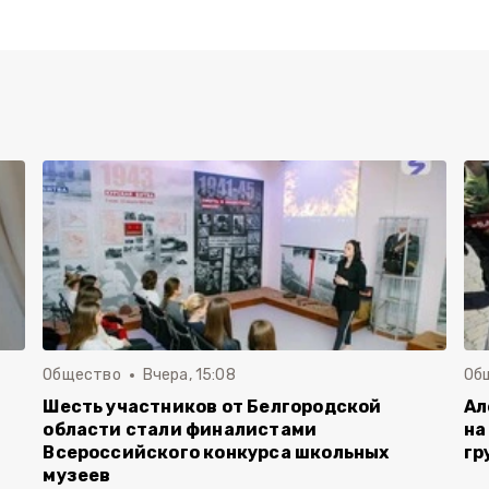
Общество
Вчера, 15:08
Об
Шесть участников от Белгородской
Ал
области стали финалистами
на
Всероссийского конкурса школьных
гр
музеев