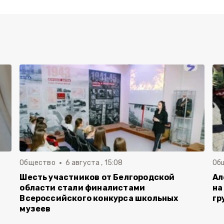
Общество
6 августа , 15:08
Об
Шесть участников от Белгородской
Ал
области стали финалистами
на
Всероссийского конкурса школьных
гр
музеев