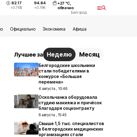
82.17
94.84
+
27
°С,
+0.76
$
+0.78
€
облачно
Белгород
во
Официально
Экономика
Aфиша
Неделю
Месяц
Лучшее за
Белгородские школьники
стали победителями в
конкурсе «Большая
перемена»
4 августа , 10:46
Оскольчанка оборудовала
студию макияжа и причёсок
благодаря соцконтракту
6 августа , 15:45
Свыше 1,5 тыс. специалистов
в белгородских медицинских
организациях стали