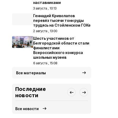
наставниками
3 августа , 10:13
Геннадий Криволапов
перевёз тысячи тонн руды
трудясь на Стойленском ГОКе
2 августа , 13:00
Шесть участников от
Белгородской области стали
финалистами
Всероссийского конкурса
школьных музеев
6 августа , 15:08
Все материалы
Последние
новости
Все новости