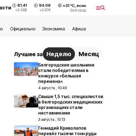
81.41
94.06
+
31
°С,
ясно
асти
+0.48
$
+0.87
€
Белгород
во
Официально
Экономика
Aфиша
Неделю
Месяц
Лучшее за
Белгородские школьники
стали победителями в
конкурсе «Большая
перемена»
4 августа , 10:46
Свыше 1,5 тыс. специалистов
в белгородских медицинских
организациях стали
наставниками
3 августа , 10:13
Геннадий Криволапов
перевёз тысячи тонн руды