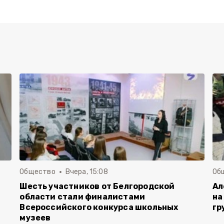
Общество
Вчера, 15:08
Об
Шесть участников от Белгородской
Ал
области стали финалистами
на
Всероссийского конкурса школьных
гр
музеев