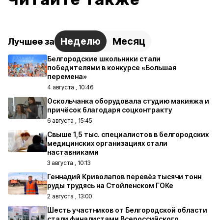
Неделю
Месяц
Лучшее за
Белгородские школьники стали
победителями в конкурсе «Большая
перемена»
4 августа , 10:46
Оскольчанка оборудовала студию макияжа и
причёсок благодаря соцконтракту
6 августа , 15:45
Свыше 1,5 тыс. специалистов в белгородских
медицинских организациях стали
наставниками
3 августа , 10:13
Геннадий Криволапов перевёз тысячи тонн
руды трудясь на Стойленском ГОКе
2 августа , 13:00
Шесть участников от Белгородской области
стали финалистами Всероссийского