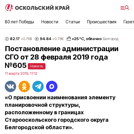
80 лет Победы
Новости
Статьи
Происшествия
Газе
82.17
94.84
+
25
°С,
облачно
+0.76
$
+0.78
€
Белгород
Постановление администрации
СГО от 28 февраля 2019 года
№605
Новость
11 марта 2019, 11:12
«О присвоении наименования элементу
планировочной структуры,
расположенному в границах
Старооскольского городского округа
Белгородской области».