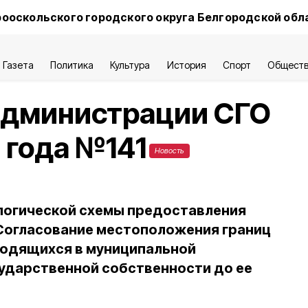
ооскольского городского округа Белгородской обл
Газета
Политика
Культура
История
Спорт
Общест
администрации СГО
9 года №141
Новость
логической схемы предоставления
Согласование местоположения границ
ходящихся в муниципальной
сударственной собственности до ее