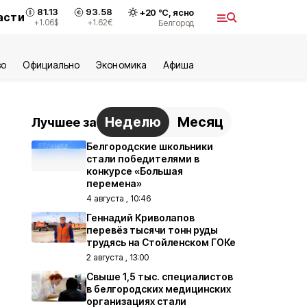
81.13
93.58
+
20
°С,
ясно
асти
+1.06
$
+1.62
€
Белгород
во
Официально
Экономика
Aфиша
Неделю
Месяц
Лучшее за
Белгородские школьники
стали победителями в
конкурсе «Большая
перемена»
4 августа , 10:46
Геннадий Криволапов
перевёз тысячи тонн руды
трудясь на Стойленском ГОКе
2 августа , 13:00
Свыше 1,5 тыс. специалистов
в белгородских медицинских
организациях стали