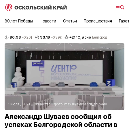
80 лет Победы
Новости
Статьи
Происшествия
Газе
80.93
93.19
+
21
°С,
ясно
-0.20
$
-0.39
€
Белгород
1 июля , 14:21
Общество
Фото:
max.ru/aleksandr_shuvaev
Александр Шуваев сообщил об
успехах Белгородской области в