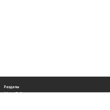
Разделы
80 лет Победы
Новости
Статьи