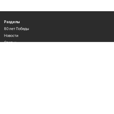
Разделы
80 лет Победы
Новости
Статьи
Происшествия
Газета
Политика
Культура
История
Спорт
Общество
Официальное опубликование
Экономика
Лица героев