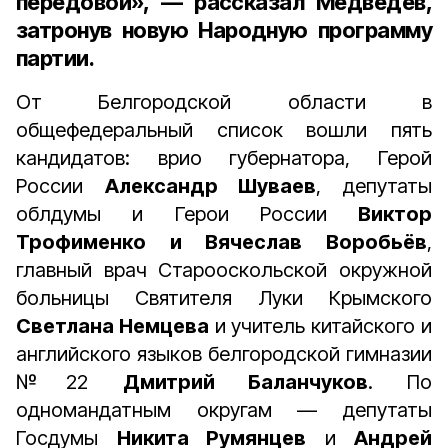
передовой», — рассказал Медведев,
затронув новую Народную программу
партии.
От Белгородской области в
общефедеральный список вошли пять
кандидатов: врио губернатора, Герой
России
Александр Шуваев
, депутаты
облдумы и Герои России
Виктор
Трофименко и Вячеслав Воробьёв
,
главный врач Старооскольской окружной
больницы Святителя Луки Крымского
Светлана Немцева
и учитель китайского и
английского языков белгородской гимназии
№22
Дмитрий Баланчуков
. По
одномандатным округам — депутаты
Госдумы
Никита Румянцев
и
Андрей