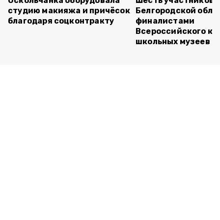
Оскольчанка оборудовала
Шесть участников 
студию макияжа и причёсок
Белгородской обла
благодаря соцконтракту
финалистами
Всероссийского ко
школьных музеев