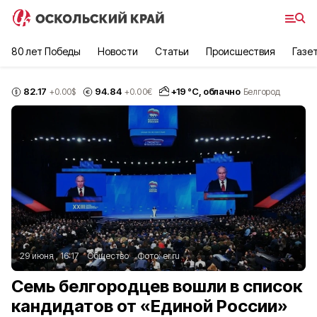
80 лет Победы
Новости
Статьи
Происшествия
Газе
82.17
94.84
+
19
°С,
облачно
+0.00
$
+0.00
€
Белгород
29 июня , 16:17
Общество
Фото:
er.ru
Семь белгородцев вошли в список
кандидатов от «Единой России»