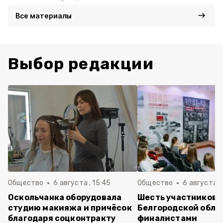
Все материалы
Выбор редакции
Общество
6 августа , 15:45
Общество
6 августа ,
Оскольчанка оборудовала
Шесть участников 
студию макияжа и причёсок
Белгородской обла
благодаря соцконтракту
финалистами