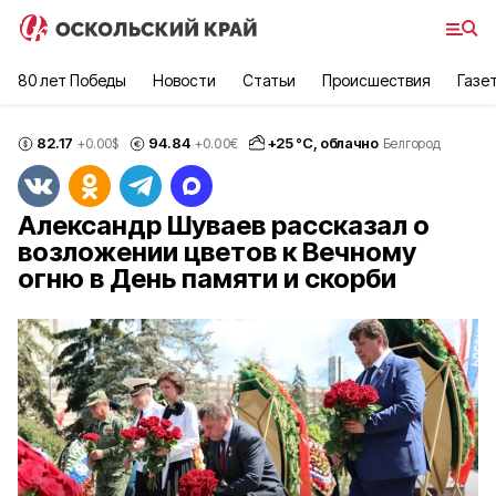
80 лет Победы
Новости
Статьи
Происшествия
Газе
82.17
94.84
+
25
°С,
облачно
+0.00
$
+0.00
€
Белгород
Александр Шуваев рассказал о
возложении цветов к Вечному
огню в День памяти и скорби