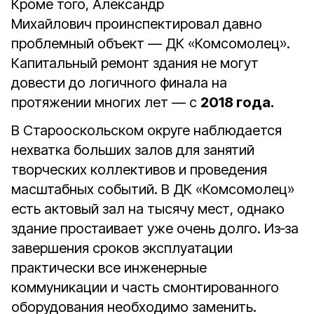
Кроме
того,
Александр
Михайлович
проинспектировал
давно
проблемный
объект
— ДК
«Комсомолец».
Капитальный
ремонт
здания
не
могут
довести
до
логичного
финала
на
протяжении
многих
лет
— с
2018
года.
В
Старооскольском
округе
наблюдается
нехватка
больших
залов
для
занятий
творческих
коллективов
и
проведения
масштабных
событий.
В
ДК
«Комсомолец»
есть
актовый
зал
на
тысячу
мест,
однако
здание
простаивает
уже
очень
долго.
Из‑за
завершения
сроков
эксплуатации
практически
все
инженерные
коммуникации
и
часть
смонтированного
оборудования
необходимо
заменить.