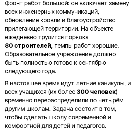
Фронт
работ
большой:
он
включает
замену
всех
инженерных
коммуникаций,
обновление
кровли
и
благоустройство
прилегающей
территории.
На
объекте
ежедневно
трудится
порядка
80
строителей,
темпы
работ
хорошие.
Образовательное
учреждение
должно
быть
полностью
готово
к
сентябрю
следующего
года.
В
настоящее
время
идут
летние
каникулы,
и
всех
учащихся
(их
более
300
человек
)
временно
перераспределили
по
четырём
другим
школам.
Задача
состоит
в
том,
чтобы
сделать
школу
современной
и
комфортной
для
детей
и
педагогов.