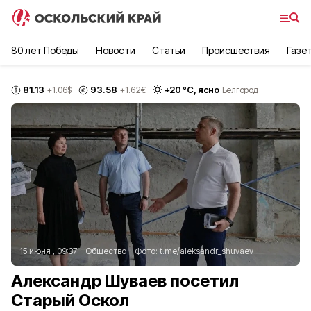
80 лет Победы
Новости
Статьи
Происшествия
Газе
81.13
93.58
+
20
°С,
ясно
+1.06
$
+1.62
€
Белгород
15 июня , 09:37
Общество
Фото:
t.me/aleksandr_shuvaev
Александр Шуваев посетил
Старый Оскол