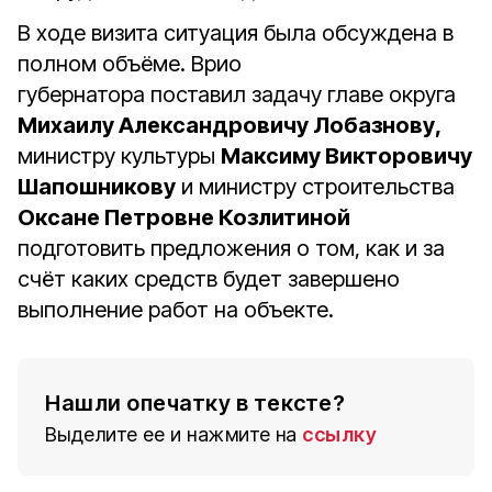
В
ходе
визита
ситуация
была
обсуждена
в
полном
объёме.
Врио
губернатора
поставил
задачу
главе
округа
Михаилу
Александровичу
Лобазнову,
министру
культуры
Максиму
Викторовичу
Шапошникову
и
министру
строительства
Оксане
Петровне
Козлитиной
подготовить
предложения
о
том,
как
и
за
счёт
каких
средств
будет
завершено
выполнение
работ
на
объекте.
Нашли опечатку в тексте?
Выделите ее и нажмите на
ссылку