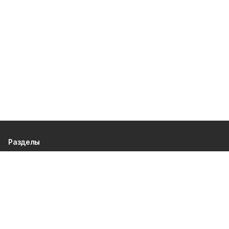
Разделы
80 лет Победы
Новости
Статьи
Происшествия
Газета
Политика