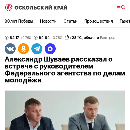
80 лет Победы
Новости
Статьи
Происшествия
Газе
82.17
94.84
+
28
°С,
облачно
+0.76
$
+0.78
€
Белгород
Александр Шуваев рассказал о
встрече с руководителем
Федерального агентства по делам
молодёжи