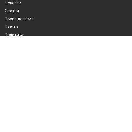
Новости
Статьи
Происшествия
Газета
Политика
Культура
История
Спорт
Общество
Официальное опубликование
Экономика
Лица героев
О проекте
Об издании
Правила использования
Контакты