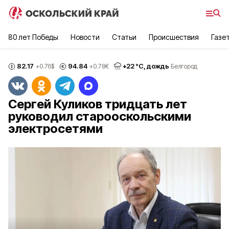
80 лет Победы
Новости
Статьи
Происшествия
Газе
82.17
94.84
+
22
°С,
дождь
+0.76
$
+0.78
€
Белгород
Сергей Куликов тридцать лет
руководил старооскольскими
электросетями