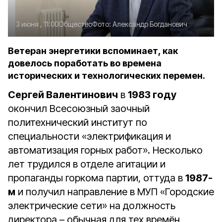
3 июня , 11:00
Общество
Фото:
Александр Богданович
Ветеран энергетики вспоминает, как
довелось поработать во времена
исторических и технологических перемен.
Сергей Валентинович
в
1983 году
окончил Всесоюзный заочный
политехнический институт по
специальности «электрификация и
автоматизация горных работ». Несколько
лет трудился в отделе агитации и
пропаганды горкома партии, оттуда в
1987-
м
и получил направление в МУП «Городские
электрические сети» на должность
директора – обычная для тех времён