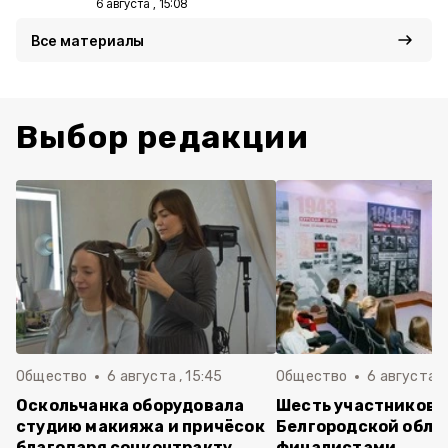
6 августа , 15:08
Все материалы
Выбор редакции
Общество
6 августа , 15:45
Общество
6 августа ,
Оскольчанка оборудовала
Шесть участников 
студию макияжа и причёсок
Белгородской обла
благодаря соцконтракту
финалистами