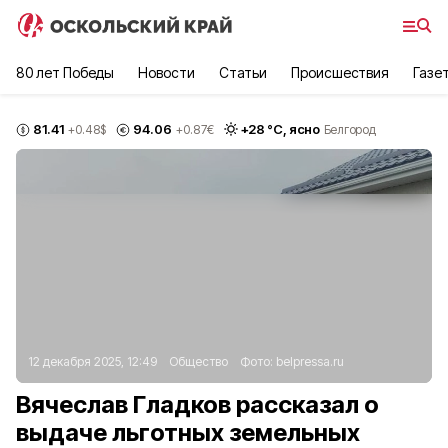
80 лет Победы
Новости
Статьи
Происшествия
Газе
81.41
94.06
+
28
°С,
ясно
+0.48
$
+0.87
€
Белгород
12 декабря 2025, 12:49
Общество
Фото:
belpressa.ru
Вячеслав Гладков рассказал о
выдаче льготных земельных