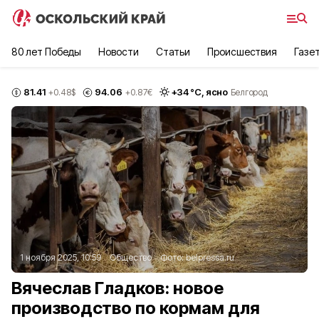
80 лет Победы
Новости
Статьи
Происшествия
Газе
81.41
94.06
+
34
°С,
ясно
+0.48
$
+0.87
€
Белгород
1 ноября 2025, 10:59
Общество
Фото:
belpressa.ru
Вячеслав Гладков: новое
производство по кормам для