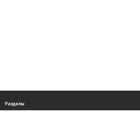
Разделы
80 лет Победы
Новости
Статьи
Происшествия