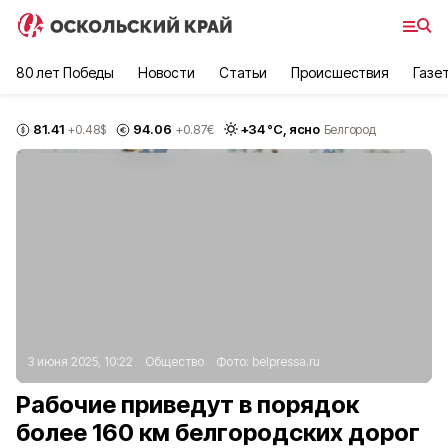
80 лет Победы
Новости
Статьи
Происшествия
Газе
81.41
94.06
+
34
°С,
ясно
+0.48
$
+0.87
€
Белгород
3 июня 2025, 10:22
Общество
Фото:
belpressa.ru
Рабочие приведут в порядок
более 160 км белгородских дорог