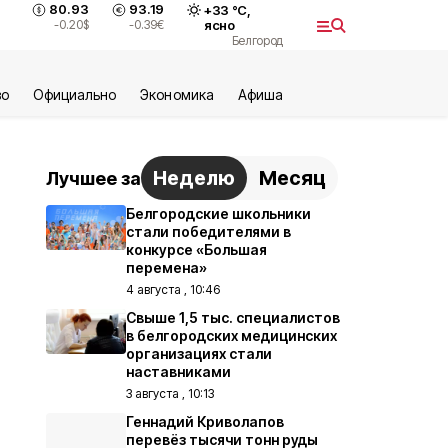
80.93
93.19
+
33
°С,
-0.20
$
-0.39
€
ясно
Белгород
во
Официально
Экономика
Aфиша
Неделю
Месяц
Лучшее за
Белгородские школьники
стали победителями в
конкурсе «Большая
перемена»
4 августа , 10:46
Свыше 1,5 тыс. специалистов
в белгородских медицинских
организациях стали
наставниками
3 августа , 10:13
Геннадий Криволапов
перевёз тысячи тонн руды