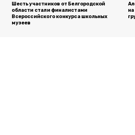
Шесть участников от Белгородской
Ал
области стали финалистами
на
Всероссийского конкурса школьных
гр
музеев