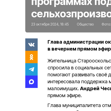
программах по
сельхозпроизв
23 октября 2024, 18:45
Общество
Фото:
Глава администрации ок
в вечернем прямом эфир
Жительница Старооскольск
спросила в социальных сет
помогают развивать своё 
интересовала поддержка м
малоимущих.
Андрей Чес
прямом эфире.
Глава муниципалитета отм