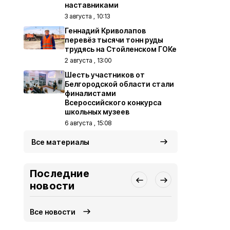
наставниками
3 августа , 10:13
Геннадий Криволапов
перевёз тысячи тонн руды
трудясь на Стойленском ГОКе
2 августа , 13:00
Шесть участников от
Белгородской области стали
финалистами
Всероссийского конкурса
школьных музеев
6 августа , 15:08
Все материалы
Последние
новости
Все новости