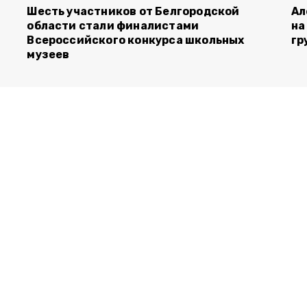
Шесть участников от Белгородской
Ал
области стали финалистами
на
Всероссийского конкурса школьных
гр
музеев