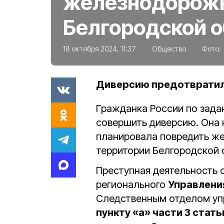
железнодорожн
Белгородской 
18 октября 2024, 11:37
Общество
Фото:
Диверсию предотвратил
Гражданка России по зада
совершить диверсию. Она 
планировала повредить ж
территории Белгородской 
Преступная деятельность 
регионального
Управлени
Следственным отделом уп
пункту «а» части 3 статьи