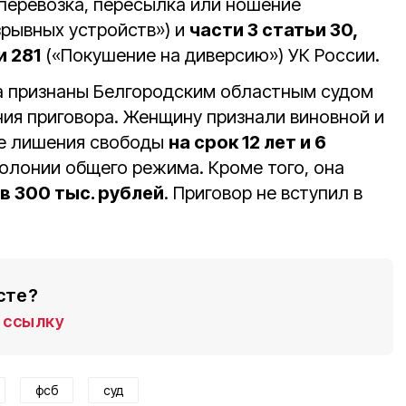
 перевозка, пересылка или ношение
зрывных устройств») и
части 3 статьи 30,
и 281
(«Покушение на диверсию») УК России.
а признаны Белгородским областным судом
ия приговора. Женщину признали виновной и
де лишения свободы
на срок 12 лет и 6
олонии общего режима. Кроме того, она
в 300 тыс. рублей
. Приговор не вступил в
сте?
ссылку
фсб
суд