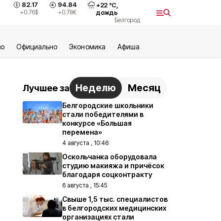
82.17
94.84
+
22
°С,
+0.76
$
+0.78
€
дождь
Белгород
во
Официально
Экономика
Aфиша
Неделю
Месяц
Лучшее за
Белгородские школьники
стали победителями в
конкурсе «Большая
перемена»
4 августа , 10:46
Оскольчанка оборудовала
студию макияжа и причёсок
благодаря соцконтракту
6 августа , 15:45
Свыше 1,5 тыс. специалистов
в белгородских медицинских
организациях стали