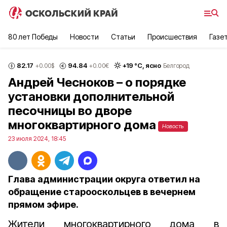
80 лет Победы
Новости
Статьи
Происшествия
Газе
82.17
94.84
+
19
°С,
ясно
+0.00
$
+0.00
€
Белгород
Андрей Чесноков – о порядке
установки дополнительной
песочницы во дворе
многоквартирного дома
Новость
23 июля 2024, 18:45
Глава администрации округа ответил на
обращение старооскольцев в вечернем
прямом эфире.
Жители многоквартирного дома в