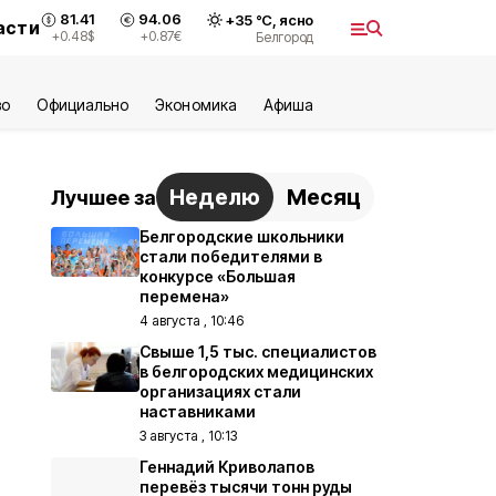
81.41
94.06
+
35
°С,
ясно
асти
+0.48
$
+0.87
€
Белгород
во
Официально
Экономика
Aфиша
Неделю
Месяц
Лучшее за
Белгородские школьники
стали победителями в
конкурсе «Большая
перемена»
4 августа , 10:46
Свыше 1,5 тыс. специалистов
в белгородских медицинских
организациях стали
наставниками
3 августа , 10:13
Геннадий Криволапов
перевёз тысячи тонн руды