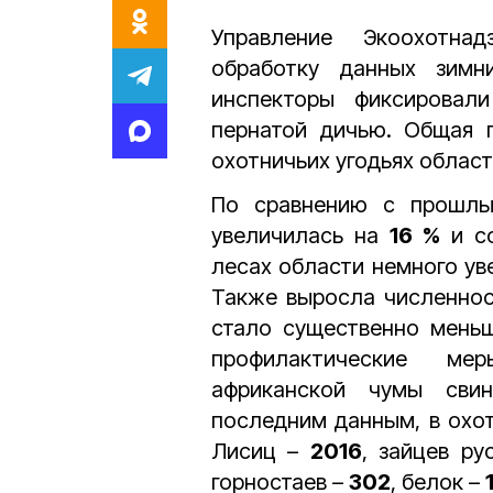
Управление Экоохотна
обработку данных зимн
инспекторы фиксировал
пернатой дичью. Общая 
охотничьих угодьях облас
По сравнению с прошлы
увеличилась на
16 %
и с
лесах области немного ув
Также выросла численнос
стало существенно меньш
профилактические ме
африканской чумы свин
последним данным, в охо
Лисиц –
2016
, зайцев р
горностаев –
302
, белок –