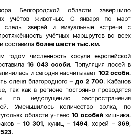
дзора Белгородской области завершило
их учётов животных. С января по март
и следы зверей и визуальные встречи с
протяжённость учётных маршрутов во всех
ти составила
более шести тыс. км
.
м годом численность косули европейской
оставила
16 043 особи
. Популяция лосей в
еличилась и сегодня насчитывает
102 особи
.
ть оленя благородного –
до 2 700
. Кабанов
е, так как в регионе постоянно проводятся
ры по недопущению распространения
ей. Уменьшилось количество волка, по
тугодьях области учтено
10 особей
хищника.
усаков –
10 301
, куниц –
1494
, хорей –
369
,
1523
.