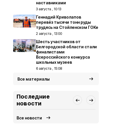
наставниками
3 августа , 10:13
Геннадий Криволапов
перевёз тысячи тонн руды
трудясь на Стойленском ГОКе
2 августа , 13:00
Шесть участников от
Белгородской области стали
финалистами
Всероссийского конкурса
школьных музеев
6 августа , 15:08
Все материалы
Последние
новости
Все новости