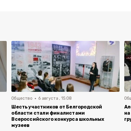
Общество
6 августа , 15:08
Об
Шесть участников от Белгородской
Ал
области стали финалистами
на
Всероссийского конкурса школьных
гр
музеев