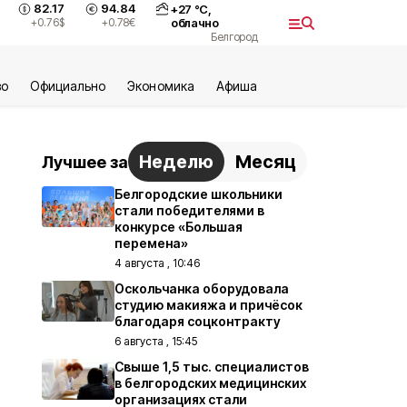
82.17
94.84
+
27
°С,
+0.76
$
+0.78
€
облачно
Белгород
во
Официально
Экономика
Aфиша
Неделю
Месяц
Лучшее за
Белгородские школьники
стали победителями в
конкурсе «Большая
перемена»
4 августа , 10:46
Оскольчанка оборудовала
студию макияжа и причёсок
благодаря соцконтракту
6 августа , 15:45
Свыше 1,5 тыс. специалистов
в белгородских медицинских
организациях стали