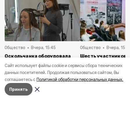
Общество
Вчера, 15:45
Общество
Вчера, 15:0
Оскольчанка оборудовала
Шесть участников 
студию макияжа и причёсок
Белгородской обла
Cайт использует файлы cookie и сервисы сбора технических
благодаря соцконтракту
финалистами
данных посетителей.
Продолжая пользоваться сайтом, Вы
Всероссийского ко
соглашаетесь с
Политикой обработки персональных данных.
школьных музеев
Принять