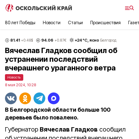
80 лет Победы
Новости
Статьи
Происшествия
Газе
81.41
94.06
+
24
°С,
ясно
+0.48
$
+0.87
€
Белгород
Вячеслав Гладков сообщил об
устранении последствий
вчерашнего ураганного ветра
Новость
8 мая 2024, 10:28
В Белгородской области больше 100
деревьев было повалено.
Губернатор
Вячеслав Гладков
сообщил
об устранении последствий вчерашнего