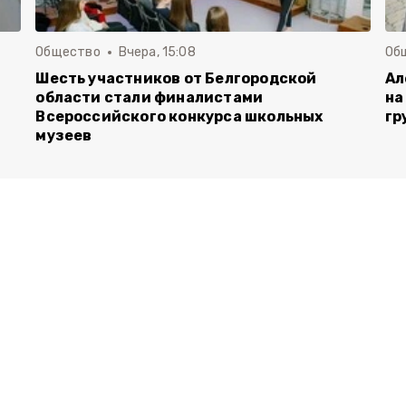
Общество
Вчера, 15:08
Об
Шесть участников от Белгородской
Ал
области стали финалистами
на
Всероссийского конкурса школьных
гр
музеев