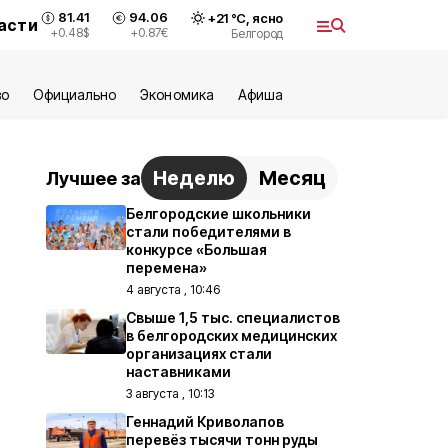
81.41
94.06
+
21
°С,
ясно
асти
+0.48
$
+0.87
€
Белгород
во
Официально
Экономика
Aфиша
Неделю
Месяц
Лучшее за
Белгородские школьники
стали победителями в
конкурсе «Большая
перемена»
4 августа , 10:46
Свыше 1,5 тыс. специалистов
в белгородских медицинских
организациях стали
наставниками
3 августа , 10:13
Геннадий Криволапов
перевёз тысячи тонн руды