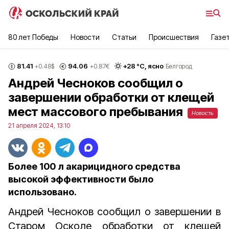
80 лет Победы
Новости
Статьи
Происшествия
Газе
81.41
94.06
+
28
°С,
ясно
+0.48
$
+0.87
€
Белгород
Андрей Чесноков сообщил о
завершении обработки от клещей
мест массового пребывания
Новость
21 апреля 2024, 13:10
Более 100 л акарицидного средства
высокой эффективности было
использовано.
Андрей Чесноков сообщил о завершении в
Старом Осколе обработки от клещей