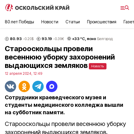
80 лет Победы
Новости
Статьи
Происшествия
Газе
80.93
93.19
+
33
°С,
ясно
-0.20
$
-0.39
€
Белгород
Старооскольцы провели
весеннюю уборку захоронений
выдающихся земляков
Новость
12 апреля 2024, 12:49
Сотрудники краеведческого музея и
студенты медицинского колледжа вышли
на субботник памяти.
Старооскольцы провели весеннюю уборку
захоронений выдающихся земляков.