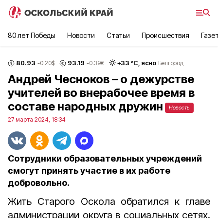
80 лет Победы
Новости
Статьи
Происшествия
Газе
80.93
93.19
+
33
°С,
ясно
-0.20
$
-0.39
€
Белгород
Андрей Чесноков – о дежурстве
учителей во внерабочее время в
составе народных дружин
Новость
27 марта 2024, 18:34
Сотрудники образовательных учреждений
смогут принять участие в их работе
добровольно.
Жить Старого Оскола обратился к главе
администрации округа в социальных сетях.