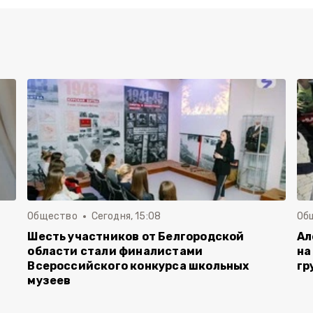
Общество
Сегодня, 15:08
Об
Шесть участников от Белгородской
Ал
области стали финалистами
на
Всероссийского конкурса школьных
гр
музеев