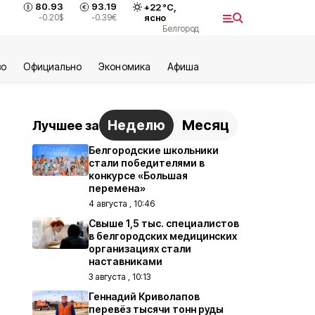
80.93
93.19
+
22
°С,
-0.20
$
-0.39
€
ясно
Белгород
во
Официально
Экономика
Aфиша
Неделю
Месяц
Лучшее за
Белгородские школьники
стали победителями в
конкурсе «Большая
перемена»
4 августа , 10:46
Свыше 1,5 тыс. специалистов
в белгородских медицинских
организациях стали
наставниками
3 августа , 10:13
Геннадий Криволапов
перевёз тысячи тонн руды