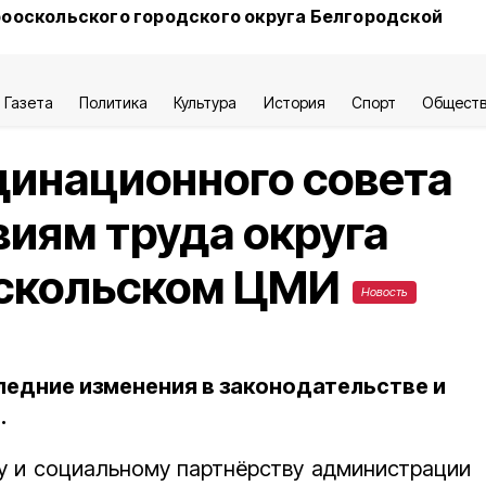
ооскольского городского округа Белгородской
Газета
Политика
Культура
История
Спорт
Общест
динационного совета
виям труда округа
оскольском ЦМИ
Новость
ледние изменения в законодательстве и
.
у и социальному партнёрству администрации