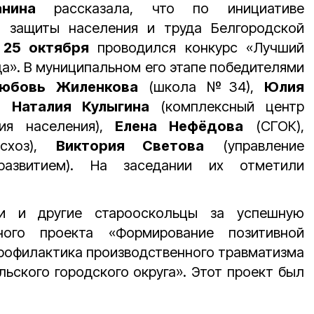
жанина
рассказала, что по инициативе
й защиты населения и труда Белгородской
 25 октября
проводился конкурс «Лучший
да». В муниципальном его этапе победителями
юбовь Жиленкова
(школа №34),
Юлия
),
Наталия Кулыгина
(комплексный центр
ния населения),
Елена Нефёдова
(СГОК),
схоз),
Виктория Светова
(управление
развитием). На заседании их отметили
и и другие старооскольцы за успешную
ного проекта «Формирование позитивной
профилактика производственного травматизма
льского городского округа». Этот проект был