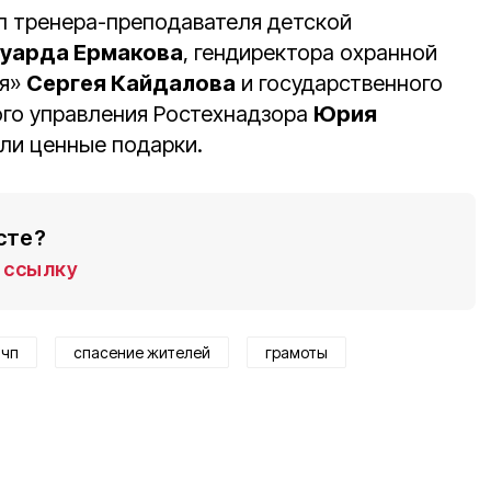
л тренера-преподавателя детской
уарда Ермакова
, гендиректора охранной
ня»
Сергея Кайдалова
и государственного
го управления Ростехнадзора
Юрия
или ценные подарки.
сте?
ссылку
чп
спасение жителей
грамоты