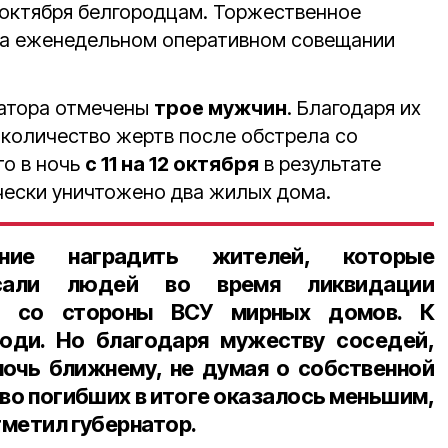
 октября белгородцам. Торжественное
на еженедельном оперативном совещании
натора отмечены
трое мужчин
. Благодаря их
 количество жертв после обстрела со
то в ночь
с 11 на 12 октября
в результате
чески уничтожено два жилых дома.
ие наградить жителей, которые
асали людей во время ликвидации
ла со стороны ВСУ мирных домов. К
юди. Но благодаря мужеству соседей,
очь ближнему, не думая о собственной
во погибших в итоге оказалось меньшим,
тметил губернатор.