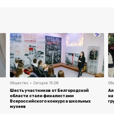
Общество
Сегодня, 15:08
Об
Шесть участников от Белгородской
Ал
области стали финалистами
на
Всероссийского конкурса школьных
гр
музеев