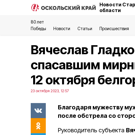
Новости Стар
области
80 лет
Победы
Новости
Статьи
Происшествия
Вячеслав Гладко
спасавшим мирн
12 октября белг
23 октября 2023, 12:57
Благодаря мужеству муж
после обстрела со стор
Руководитель субъекта
Вя