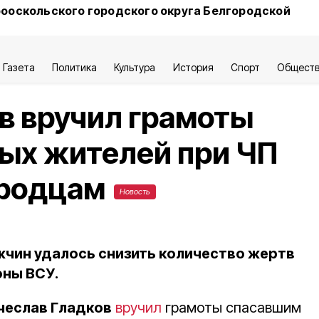
ооскольского городского округа Белгородской
Газета
Политика
Культура
История
Спорт
Общест
в вручил грамоты
ых жителей при ЧП
ородцам
Новость
чин удалось снизить количество жертв
оны ВСУ.
чеслав Гладков
вручил
грамоты спасавшим