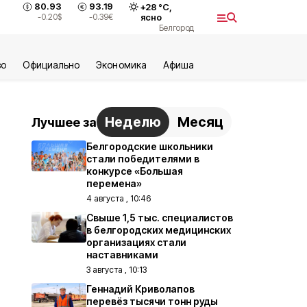
80.93
93.19
+
28
°С,
-0.20
$
-0.39
€
ясно
Белгород
во
Официально
Экономика
Aфиша
Неделю
Месяц
Лучшее за
Белгородские школьники
стали победителями в
конкурсе «Большая
перемена»
4 августа , 10:46
Свыше 1,5 тыс. специалистов
в белгородских медицинских
организациях стали
наставниками
3 августа , 10:13
Геннадий Криволапов
перевёз тысячи тонн руды