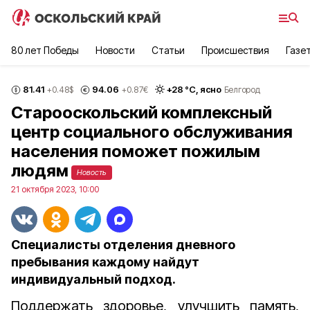
80 лет Победы
Новости
Статьи
Происшествия
Газе
81.41
94.06
+
28
°С,
ясно
+0.48
$
+0.87
€
Белгород
Старооскольский комплексный
центр социального обслуживания
населения поможет пожилым
людям
Новость
21 октября 2023, 10:00
Специалисты отделения дневного
пребывания каждому найдут
индивидуальный подход.
Поддержать здоровье, улучшить память,