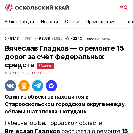
80 лет Победы
Новости
Статьи
Происшествия
Газе
81.13
93.58
+
22
°С,
ясно
+1.06
$
+1.62
€
Белгород
Вячеслав Гладков — о ремонте 15
дорог за счёт федеральных
средств
Новость
5 октября 2023, 09:33
Один из объектов находится в
Старооскольском городском округе между
сёлами Шаталовка-Потудань.
Губернатор Белгородской области
Вячеслав Гладков
рассказал о ремонте
15