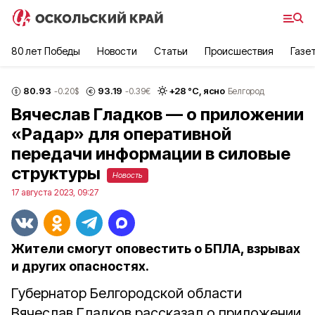
80 лет Победы
Новости
Статьи
Происшествия
Газе
80.93
93.19
+
28
°С,
ясно
-0.20
$
-0.39
€
Белгород
Вячеслав Гладков — о приложении
«Радар» для оперативной
передачи информации в силовые
структуры
Новость
17 августа 2023, 09:27
Жители смогут оповестить о БПЛА, взрывах
и других опасностях.
Губернатор Белгородской области
Вячеслав Гладков рассказал о приложении