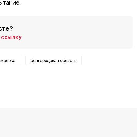
ытание.
сте?
ссылку
молоко
белгородская область