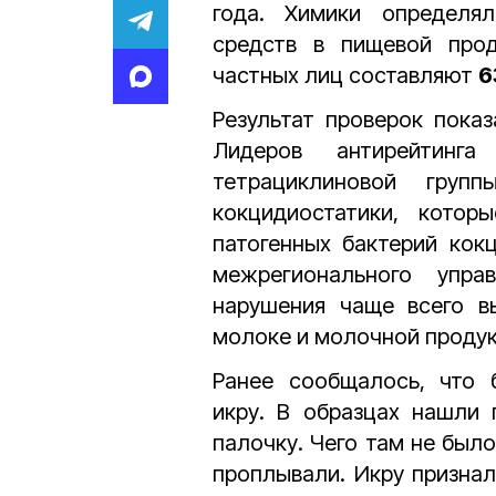
года. Химики определя
средств в пищевой прод
частных лиц составляют
6
Результат проверок пока
Лидеров антирейтинг
тетрациклиновой гру
кокцидиостатики, котор
патогенных бактерий кок
межрегионального упра
нарушения чаще всего вы
молоке и молочной продук
Ранее сообщалось, что 
икру. В образцах нашли 
палочку. Чего там не был
проплывали. Икру признал