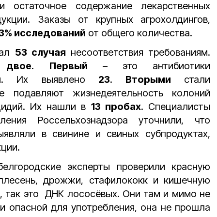
ли остаточное содержание лекарственных
укции. Заказы от крупных агрохолдингов,
3% исследований
от общего количества.
зал
53 случая
несоответствия требованиям.
а
двое
.
Первый
– это антибиотики
ппы. Их выявлено
23
.
Вторыми
стали
ые подавляют жизнедеятельность колоний
цидий. Их нашли в
13 пробах
. Специалисты
вления Россельхознадзора уточнили, что
являли в свинине и свиных субпродуктах,
ции.
белгородские эксперты проверили красную
плесень, дрожжи, стафилококк и кишечную
о, так это ДНК лососёвых. Они там и мимо не
и опасной для употребления, она не прошла