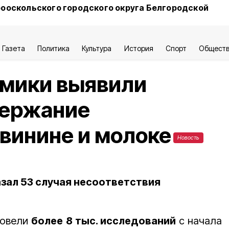
ооскольского городского округа Белгородской
Газета
Политика
Культура
История
Спорт
Общест
имики выявили
держание
свинине и молоке
Новость
азал 53 случая несоответствия
ровели
более 8 тыс. исследований
с начала