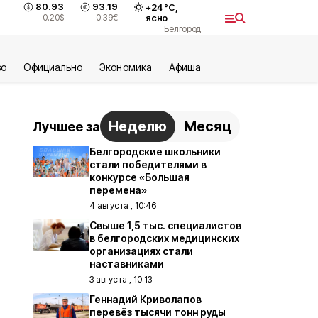
80.93
93.19
+
24
°С,
-0.20
$
-0.39
€
ясно
Белгород
во
Официально
Экономика
Aфиша
Неделю
Месяц
Лучшее за
Белгородские школьники
стали победителями в
конкурсе «Большая
перемена»
4 августа , 10:46
Свыше 1,5 тыс. специалистов
в белгородских медицинских
организациях стали
наставниками
3 августа , 10:13
Геннадий Криволапов
перевёз тысячи тонн руды