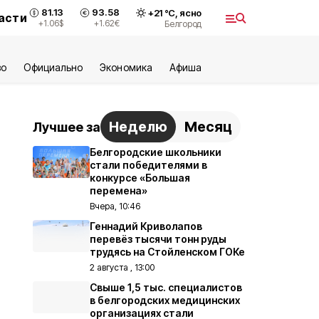
81.13
93.58
+
21
°С,
ясно
асти
+1.06
$
+1.62
€
Белгород
во
Официально
Экономика
Aфиша
Неделю
Месяц
Лучшее за
Белгородские школьники
стали победителями в
конкурсе «Большая
перемена»
Вчера, 10:46
Геннадий Криволапов
перевёз тысячи тонн руды
трудясь на Стойленском ГОКе
2 августа , 13:00
Свыше 1,5 тыс. специалистов
в белгородских медицинских
организациях стали