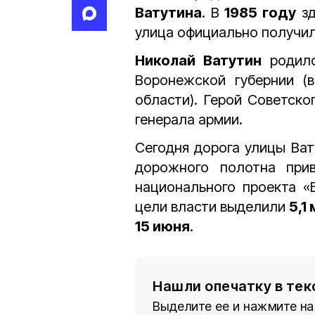
Ватутина
. В
1985 году
зд
улица официально получил
Николай Ватутин
родилс
Воронежской губернии (
области). Герой Советск
генерала армии.
Сегодня дорога улицы Ват
дорожного полотна при
национального проекта «
цели власти выделили
5,1
15 июня
.
Нашли опечатку в тек
Выделите ее и нажмите на