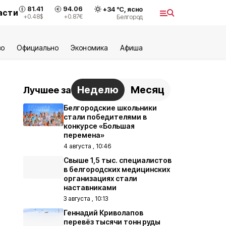
81.41
94.06
+
34
°С,
ясно
асти
+0.48
$
+0.87
€
Белгород
во
Официально
Экономика
Aфиша
Неделю
Месяц
Лучшее за
Белгородские школьники
стали победителями в
конкурсе «Большая
перемена»
4 августа , 10:46
Свыше 1,5 тыс. специалистов
в белгородских медицинских
организациях стали
наставниками
3 августа , 10:13
Геннадий Криволапов
перевёз тысячи тонн руды