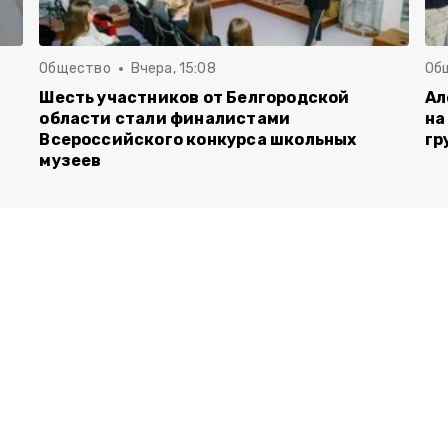
Общество
Вчера, 15:08
Об
Шесть участников от Белгородской
Ал
области стали финалистами
на
Всероссийского конкурса школьных
гр
музеев