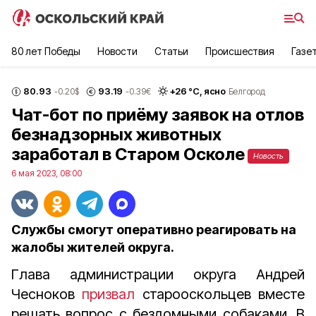
80 лет Победы
Новости
Статьи
Происшествия
Газе
80.93
93.19
+
26
°С,
ясно
-0.20
$
-0.39
€
Белгород
Чат-бот по приёму заявок на отлов
безнадзорных животных
заработал в Старом Осколе
Новость
6 мая 2023, 08:00
Службы смогут оперативно реагировать на
жалобы жителей округа.
Глава администрации округа Андрей
Чесноков
призвал
старооскольцев вместе
решать вопрос с бездомными собаками. В